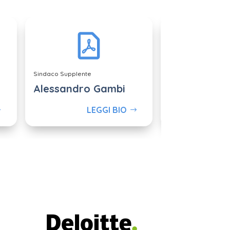
Sindaco Supplente
Sindaco Supplente
Alessandro Gambi
Elena Vaud
LEGGI BIO
L
a