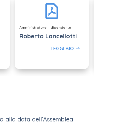
Amministratore Indipendente
Amministratore Ind
Roberto Lancellotti
Andrea Far
LEGGI BIO
L
no alla data dell’Assemblea