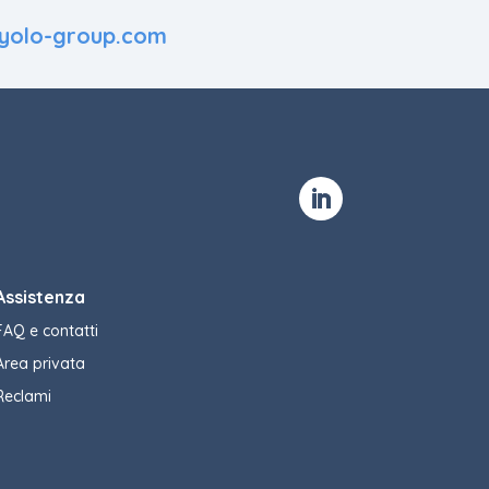
@yolo-group.com
Assistenza
FAQ e contatti
Area privata
Reclami