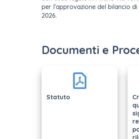
per l’approvazione del bilancio d
2026.
Documenti e Proc
Statuto
Cr
qu
si
re
p
ri