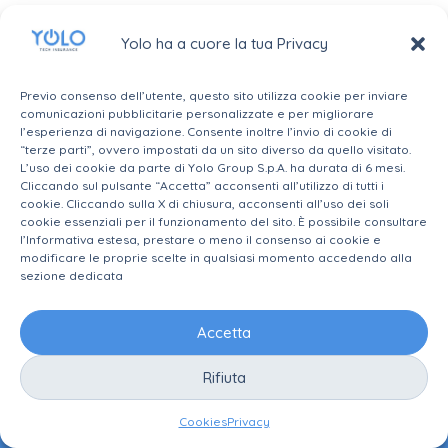
Yolo ha a cuore la tua Privacy
Phygital
(Tutto Intermediari) – La piattaforma, studiata da
Previo consenso dell’utente, questo sito utilizza cookie per inviare
Assimoco e realizzata in collaborazione con il partner
comunicazioni pubblicitarie personalizzate e per migliorare
tecnologico Yolo, è stata personalizzata sia per
l’esperienza di navigazione. Consente inoltre l’invio di cookie di
“terze parti”, ovvero impostati da un sito diverso da quello visitato.
Banca Etica, sia per Raiffeisen.
L’uso dei cookie da parte di Yolo Group S.p.A. ha durata di 6 mesi.
Cliccando sul pulsante “Accetta” acconsenti all’utilizzo di tutti i
cookie. Cliccando sulla X di chiusura, acconsenti all’uso dei soli
cookie essenziali per il funzionamento del sito. È possibile consultare
l’Informativa estesa, prestare o meno il consenso ai cookie e
modificare le proprie scelte in qualsiasi momento accedendo alla
sezione dedicata
Accetta
Rifiuta
Cookies
Privacy