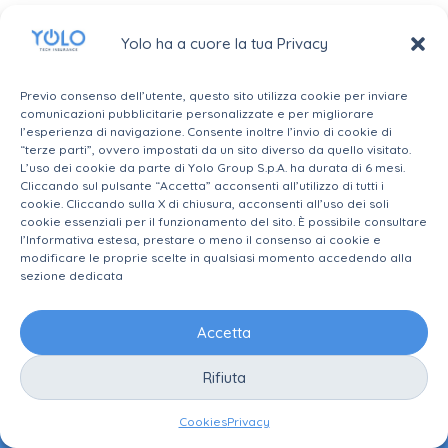
Phygital
Yolo ha a cuore la tua Privacy
(Dealflower) – Yolo Group, operatore nel mercato
insurtech italiano di servizi assicurativi digitali, ha
Previo consenso dell’utente, questo sito utilizza cookie per inviare
sottoscritto il contratto di compravendita del 51% del
comunicazioni pubblicitarie personalizzate e per migliorare
capitale sociale di Allianceinsay Broker.
l’esperienza di navigazione. Consente inoltre l’invio di cookie di
“terze parti”, ovvero impostati da un sito diverso da quello visitato.
L’uso dei cookie da parte di Yolo Group S.p.A. ha durata di 6 mesi.
Cliccando sul pulsante “Accetta” acconsenti all’utilizzo di tutti i
cookie. Cliccando sulla X di chiusura, acconsenti all’uso dei soli
cookie essenziali per il funzionamento del sito. È possibile consultare
l’Informativa estesa, prestare o meno il consenso ai cookie e
modificare le proprie scelte in qualsiasi momento accedendo alla
sezione dedicata
Accetta
Rifiuta
Cookies
Privacy